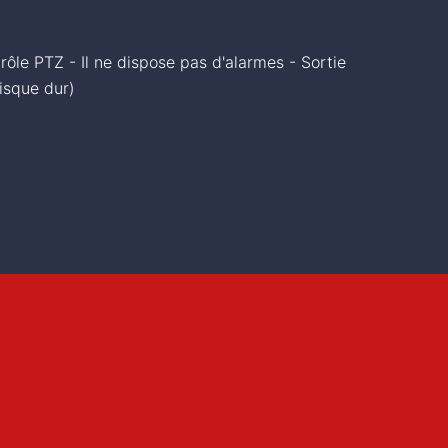
ôle PTZ - Il ne dispose pas d'alarmes - Sortie
isque dur)